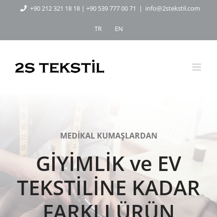
Skip
+90 212 321 18 18
|
+90 539 777 00 71
|
info@2stekstil.com
to
TR
EN
content
MEDİKAL KUMAŞLARDAN
GİYİMLİK ve EV
TEKSTİLİNE KADAR
FARKLI ÜRÜN