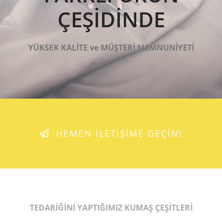
ÇEŞİDİNDE
YÜKSEK KALİTE ve MÜŞTERİ MEMNUNİYETİ
HEMEN İLETİŞİME GEÇİN!
TEDARİĞİNİ YAPTIĞIMIZ KUMAŞ ÇEŞİTLERİ