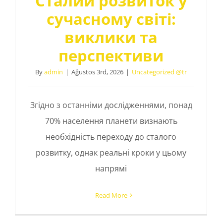
Сталий розвиток у
сучасному світі:
виклики та
перспективи
By
admin
|
Ağustos 3rd, 2026
|
Uncategorized @tr
Згідно з останніми дослідженнями, понад
70% населення планети визнають
необхідність переходу до сталого
розвитку, однак реальні кроки у цьому
напрямі
Read More