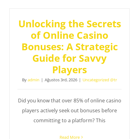
Unlocking the Secrets
of Online Casino
Bonuses: A Strategic
Guide for Savvy
Players
By
admin
|
Ağustos 3rd, 2026
|
Uncategorized @tr
Did you know that over 85% of online casino
players actively seek out bonuses before
committing to a platform? This
Read More