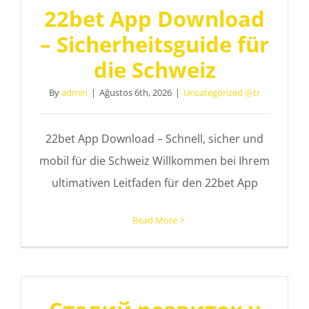
22bet App Download
– Sicherheitsguide für
die Schweiz
By
admin
|
Ağustos 6th, 2026
|
Uncategorized @tr
22bet App Download – Schnell, sicher und
mobil für die Schweiz Willkommen bei Ihrem
ultimativen Leitfaden für den 22bet App
Read More