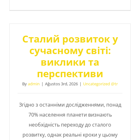
Сталий розвиток у
сучасному світі:
виклики та
перспективи
By
admin
|
Ağustos 3rd, 2026
|
Uncategorized @tr
Згідно з останніми дослідженнями, понад
70% населення планети визнають
необхідність переходу до сталого
розвитку, однак реальні кроки у цьому