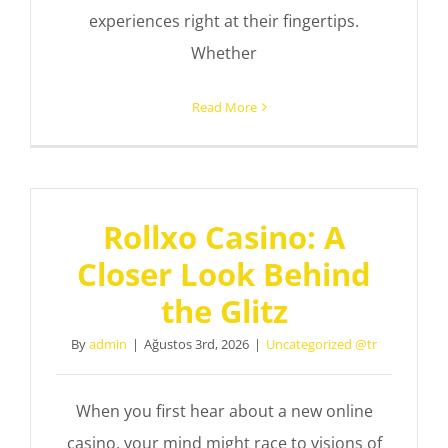
experiences right at their fingertips.
Whether
Read More
Rollxo Casino: A
Closer Look Behind
the Glitz
By
admin
|
Ağustos 3rd, 2026
|
Uncategorized @tr
When you first hear about a new online
casino, your mind might race to visions of