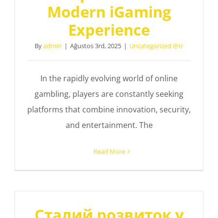
Modern iGaming
Experience
By
admin
|
Ağustos 3rd, 2025
|
Uncategorized @tr
In the rapidly evolving world of online
gambling, players are constantly seeking
platforms that combine innovation, security,
and entertainment. The
Read More
Сталий розвиток у